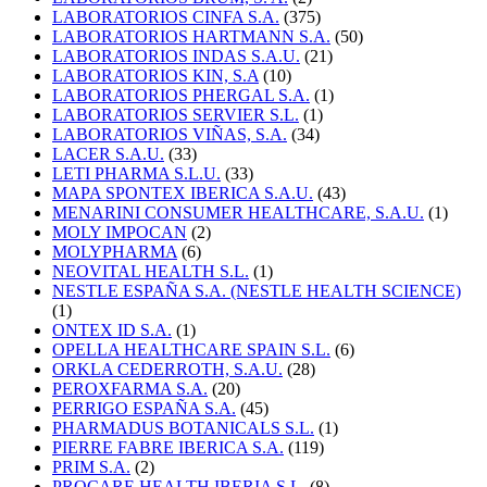
LABORATORIOS CINFA S.A.
(375)
LABORATORIOS HARTMANN S.A.
(50)
LABORATORIOS INDAS S.A.U.
(21)
LABORATORIOS KIN, S.A
(10)
LABORATORIOS PHERGAL S.A.
(1)
LABORATORIOS SERVIER S.L.
(1)
LABORATORIOS VIÑAS, S.A.
(34)
LACER S.A.U.
(33)
LETI PHARMA S.L.U.
(33)
MAPA SPONTEX IBERICA S.A.U.
(43)
MENARINI CONSUMER HEALTHCARE, S.A.U.
(1)
MOLY IMPOCAN
(2)
MOLYPHARMA
(6)
NEOVITAL HEALTH S.L.
(1)
NESTLE ESPAÑA S.A. (NESTLE HEALTH SCIENCE)
(1)
ONTEX ID S.A.
(1)
OPELLA HEALTHCARE SPAIN S.L.
(6)
ORKLA CEDERROTH, S.A.U.
(28)
PEROXFARMA S.A.
(20)
PERRIGO ESPAÑA S.A.
(45)
PHARMADUS BOTANICALS S.L.
(1)
PIERRE FABRE IBERICA S.A.
(119)
PRIM S.A.
(2)
PROCARE HEALTH IBERIA S.L.
(8)