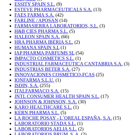
ESSITY SPAIN S.L.
(9)
ESTEVE PHARMACEUTICALS S.A.
(13)
FAES FARMA S.A.
(42)
FARLINE / APOSAN
(14)
FARMASIERRA LABORATORIOS, S.L.
(3)
H&B CIES PHARMA S.L.
(5)
HALEON SPAIN S.A.
(66)
HRA PHARMA IBERIA S.L.
(2)
HUMANA SPAIN S.L
(1)
IAP PHARMA PARFUMS SL
(54)
IMPACTO COSMETICS S.L.
(1)
INDUSTRIAL FARMACEUTICA CANTABRIA S.A.
(3)
INDUSTRIAS BETER S.A.
(27)
INNOVACIONES COSMETICO-FCAS
(25)
IONFARMA S.L.U.
(1)
ISDIN, S.A.
(255)
ITALFARMACO S.A.
(15)
JNTL CONSUMER HEALTH SPAIN S.L.
(17)
JOHNSON & JOHNSON, S.A.
(30)
KARO HEALTHCARE S.L.
(1)
KERN PHARMA S.L.
(5)
LA ROCHE POSAY - L´OREAL ESPAÑA, S.A.
(15)
LABORATORIO STADA S.L.
(1)
LABORATORIOS AELIA S.L.
(2)
LABORATORIOS BRUM, S. A.
(2)