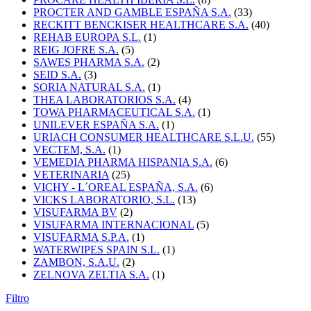
PROCTER AND GAMBLE ESPAÑA S.A.
(33)
RECKITT BENCKISER HEALTHCARE S.A.
(40)
REHAB EUROPA S.L.
(1)
REIG JOFRE S.A.
(5)
SAWES PHARMA S.A.
(2)
SEID S.A.
(3)
SORIA NATURAL S.A.
(1)
THEA LABORATORIOS S.A.
(4)
TOWA PHARMACEUTICAL S.A.
(1)
UNILEVER ESPAÑA S.A.
(1)
URIACH CONSUMER HEALTHCARE S.L.U.
(55)
VECTEM, S.A.
(1)
VEMEDIA PHARMA HISPANIA S.A.
(6)
VETERINARIA
(25)
VICHY - L´OREAL ESPAÑA, S.A.
(6)
VICKS LABORATORIO, S.L.
(13)
VISUFARMA BV
(2)
VISUFARMA INTERNACIONAL
(5)
VISUFARMA S.P.A.
(1)
WATERWIPES SPAIN S.L.
(1)
ZAMBON, S.A.U.
(2)
ZELNOVA ZELTIA S.A.
(1)
Filtro