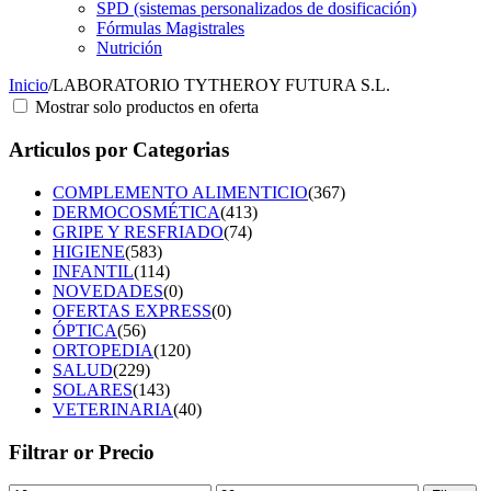
SPD (sistemas personalizados de dosificación)
Fórmulas Magistrales
Nutrición
Inicio
/
LABORATORIO TYTHEROY FUTURA S.L.
Mostrar solo productos en oferta
Articulos por Categorias
COMPLEMENTO ALIMENTICIO
(367)
DERMOCOSMÉTICA
(413)
GRIPE Y RESFRIADO
(74)
HIGIENE
(583)
INFANTIL
(114)
NOVEDADES
(0)
OFERTAS EXPRESS
(0)
ÓPTICA
(56)
ORTOPEDIA
(120)
SALUD
(229)
SOLARES
(143)
VETERINARIA
(40)
Filtrar or Precio