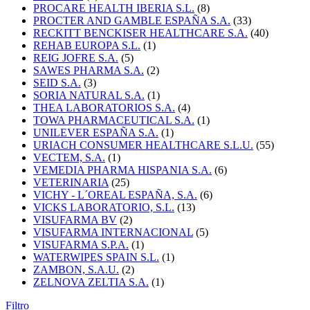
PROCARE HEALTH IBERIA S.L.
(8)
PROCTER AND GAMBLE ESPAÑA S.A.
(33)
RECKITT BENCKISER HEALTHCARE S.A.
(40)
REHAB EUROPA S.L.
(1)
REIG JOFRE S.A.
(5)
SAWES PHARMA S.A.
(2)
SEID S.A.
(3)
SORIA NATURAL S.A.
(1)
THEA LABORATORIOS S.A.
(4)
TOWA PHARMACEUTICAL S.A.
(1)
UNILEVER ESPAÑA S.A.
(1)
URIACH CONSUMER HEALTHCARE S.L.U.
(55)
VECTEM, S.A.
(1)
VEMEDIA PHARMA HISPANIA S.A.
(6)
VETERINARIA
(25)
VICHY - L´OREAL ESPAÑA, S.A.
(6)
VICKS LABORATORIO, S.L.
(13)
VISUFARMA BV
(2)
VISUFARMA INTERNACIONAL
(5)
VISUFARMA S.P.A.
(1)
WATERWIPES SPAIN S.L.
(1)
ZAMBON, S.A.U.
(2)
ZELNOVA ZELTIA S.A.
(1)
Filtro