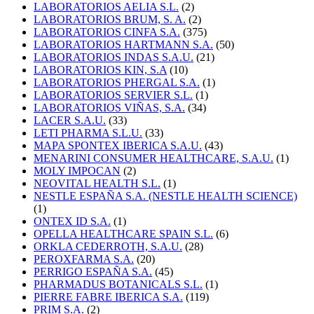
LABORATORIOS AELIA S.L.
(2)
LABORATORIOS BRUM, S. A.
(2)
LABORATORIOS CINFA S.A.
(375)
LABORATORIOS HARTMANN S.A.
(50)
LABORATORIOS INDAS S.A.U.
(21)
LABORATORIOS KIN, S.A
(10)
LABORATORIOS PHERGAL S.A.
(1)
LABORATORIOS SERVIER S.L.
(1)
LABORATORIOS VIÑAS, S.A.
(34)
LACER S.A.U.
(33)
LETI PHARMA S.L.U.
(33)
MAPA SPONTEX IBERICA S.A.U.
(43)
MENARINI CONSUMER HEALTHCARE, S.A.U.
(1)
MOLY IMPOCAN
(2)
NEOVITAL HEALTH S.L.
(1)
NESTLE ESPAÑA S.A. (NESTLE HEALTH SCIENCE)
(1)
ONTEX ID S.A.
(1)
OPELLA HEALTHCARE SPAIN S.L.
(6)
ORKLA CEDERROTH, S.A.U.
(28)
PEROXFARMA S.A.
(20)
PERRIGO ESPAÑA S.A.
(45)
PHARMADUS BOTANICALS S.L.
(1)
PIERRE FABRE IBERICA S.A.
(119)
PRIM S.A.
(2)