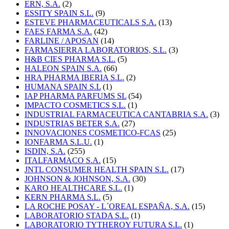
ERN, S.A.
(2)
ESSITY SPAIN S.L.
(9)
ESTEVE PHARMACEUTICALS S.A.
(13)
FAES FARMA S.A.
(42)
FARLINE / APOSAN
(14)
FARMASIERRA LABORATORIOS, S.L.
(3)
H&B CIES PHARMA S.L.
(5)
HALEON SPAIN S.A.
(66)
HRA PHARMA IBERIA S.L.
(2)
HUMANA SPAIN S.L
(1)
IAP PHARMA PARFUMS SL
(54)
IMPACTO COSMETICS S.L.
(1)
INDUSTRIAL FARMACEUTICA CANTABRIA S.A.
(3)
INDUSTRIAS BETER S.A.
(27)
INNOVACIONES COSMETICO-FCAS
(25)
IONFARMA S.L.U.
(1)
ISDIN, S.A.
(255)
ITALFARMACO S.A.
(15)
JNTL CONSUMER HEALTH SPAIN S.L.
(17)
JOHNSON & JOHNSON, S.A.
(30)
KARO HEALTHCARE S.L.
(1)
KERN PHARMA S.L.
(5)
LA ROCHE POSAY - L´OREAL ESPAÑA, S.A.
(15)
LABORATORIO STADA S.L.
(1)
LABORATORIO TYTHEROY FUTURA S.L.
(1)