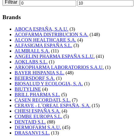
Filtrar
Precio
Precio
mínimo
máximo
Brands
ABOCA ESPAÑA, S.A.U.
(3)
ACOFARMA DISTRIBUCION S.A.
(148)
ALCON HEALTHCARE S.A.
(4)
ALFASIGMA ESPAÑA S.L.
(3)
ALMIRALL S.A.
(11)
ANGELINI PHARMA ESPAÑA S.L.U.
(41)
AOKLABS S.L.
(1)
ARKOPHARMA LABORATORIOS S.A.U.
(1)
BAYER HISPANIA S.L.
(48)
BEIERSDORF S.A.
(1)
BIOSALUD Y ECOLOGIA, S. A.
(1)
BIUTYLINE
(4)
BRILL PHARMA S.L.
(5)
CASEN RECORDATI, S.L.
(7)
CERAVE - L´OREAL ESPAÑA, S.A.
(15)
CHIESI ESPAÑA S.A.
(4)
COMBE EUROPA S.L.
(5)
DENTAID S.L.
(88)
DERMOFARM S.A.U.
(45)
DRASANVI S.L.
(13)