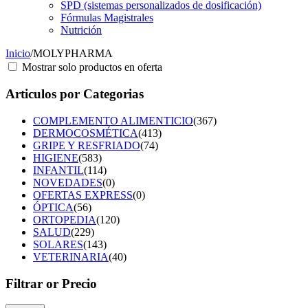
SPD (sistemas personalizados de dosificación)
Fórmulas Magistrales
Nutrición
Inicio
/
MOLYPHARMA
Mostrar solo productos en oferta
Articulos por Categorias
COMPLEMENTO ALIMENTICIO
(367)
DERMOCOSMÉTICA
(413)
GRIPE Y RESFRIADO
(74)
HIGIENE
(583)
INFANTIL
(114)
NOVEDADES
(0)
OFERTAS EXPRESS
(0)
ÓPTICA
(56)
ORTOPEDIA
(120)
SALUD
(229)
SOLARES
(143)
VETERINARIA
(40)
Filtrar or Precio