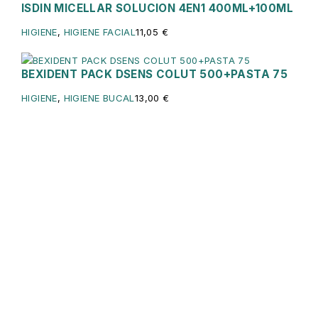
ISDIN MICELLAR SOLUCION 4EN1 400ML+100ML
Sin existencias
HIGIENE
,
HIGIENE FACIAL
11,05
€
BEXIDENT PACK DSENS COLUT 500+PASTA 75
HIGIENE
,
HIGIENE BUCAL
13,00
€
Servicios