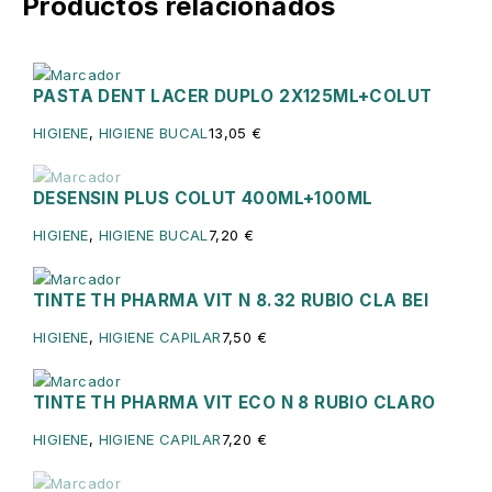
Productos relacionados
PASTA DENT LACER DUPLO 2X125ML+COLUT
HIGIENE
,
HIGIENE BUCAL
13,05
€
DESENSIN PLUS COLUT 400ML+100ML
Sin existencias
HIGIENE
,
HIGIENE BUCAL
7,20
€
TINTE TH PHARMA VIT N 8.32 RUBIO CLA BEI
HIGIENE
,
HIGIENE CAPILAR
7,50
€
TINTE TH PHARMA VIT ECO N 8 RUBIO CLARO
HIGIENE
,
HIGIENE CAPILAR
7,20
€