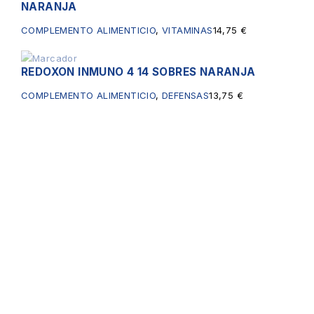
NARANJA
COMPLEMENTO ALIMENTICIO
,
VITAMINAS
14,75
€
REDOXON INMUNO 4 14 SOBRES NARANJA
Sin existencias
COMPLEMENTO ALIMENTICIO
,
DEFENSAS
13,75
€
Servicios