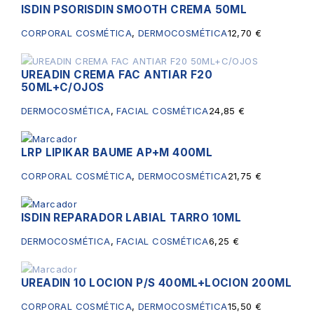
ISDIN PSORISDIN SMOOTH CREMA 50ML
CORPORAL COSMÉTICA
,
DERMOCOSMÉTICA
12,70
€
UREADIN CREMA FAC ANTIAR F20
Sin existencias
50ML+C/OJOS
DERMOCOSMÉTICA
,
FACIAL COSMÉTICA
24,85
€
LRP LIPIKAR BAUME AP+M 400ML
CORPORAL COSMÉTICA
,
DERMOCOSMÉTICA
21,75
€
ISDIN REPARADOR LABIAL TARRO 10ML
DERMOCOSMÉTICA
,
FACIAL COSMÉTICA
6,25
€
UREADIN 10 LOCION P/S 400ML+LOCION 200ML
Sin existencias
CORPORAL COSMÉTICA
,
DERMOCOSMÉTICA
15,50
€