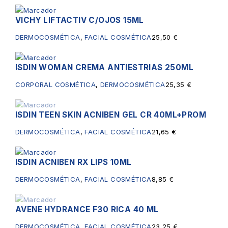
VICHY LIFTACTIV C/OJOS 15ML
DERMOCOSMÉTICA
,
FACIAL COSMÉTICA
25,50
€
ISDIN WOMAN CREMA ANTIESTRIAS 250ML
CORPORAL COSMÉTICA
,
DERMOCOSMÉTICA
25,35
€
ISDIN TEEN SKIN ACNIBEN GEL CR 40ML+PROM
Sin existencias
DERMOCOSMÉTICA
,
FACIAL COSMÉTICA
21,65
€
ISDIN ACNIBEN RX LIPS 10ML
DERMOCOSMÉTICA
,
FACIAL COSMÉTICA
8,85
€
AVENE HYDRANCE F30 RICA 40 ML
Sin existencias
DERMOCOSMÉTICA
,
FACIAL COSMÉTICA
23,25
€