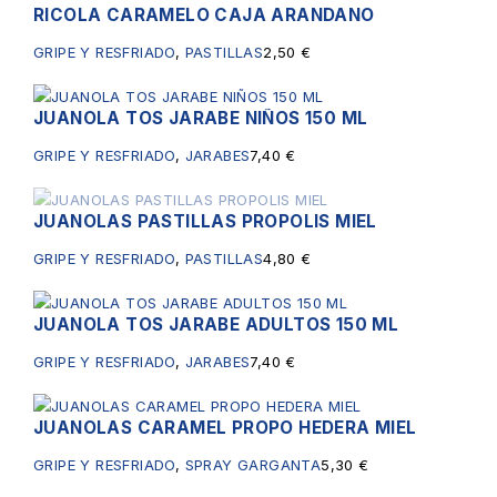
RICOLA CARAMELO CAJA ARANDANO
GRIPE Y RESFRIADO
,
PASTILLAS
2,50
€
JUANOLA TOS JARABE NIÑOS 150 ML
GRIPE Y RESFRIADO
,
JARABES
7,40
€
JUANOLAS PASTILLAS PROPOLIS MIEL
Sin existencias
GRIPE Y RESFRIADO
,
PASTILLAS
4,80
€
JUANOLA TOS JARABE ADULTOS 150 ML
GRIPE Y RESFRIADO
,
JARABES
7,40
€
JUANOLAS CARAMEL PROPO HEDERA MIEL
GRIPE Y RESFRIADO
,
SPRAY GARGANTA
5,30
€