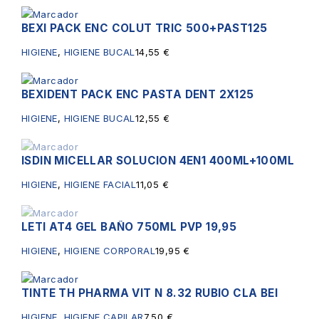
BEXI PACK ENC COLUT TRIC 500+PAST125
HIGIENE
,
HIGIENE BUCAL
14,55
€
BEXIDENT PACK ENC PASTA DENT 2X125
HIGIENE
,
HIGIENE BUCAL
12,55
€
ISDIN MICELLAR SOLUCION 4EN1 400ML+100ML
Sin existencias
HIGIENE
,
HIGIENE FACIAL
11,05
€
LETI AT4 GEL BAÑO 750ML PVP 19,95
Sin existencias
HIGIENE
,
HIGIENE CORPORAL
19,95
€
TINTE TH PHARMA VIT N 8.32 RUBIO CLA BEI
HIGIENE
,
HIGIENE CAPILAR
7,50
€