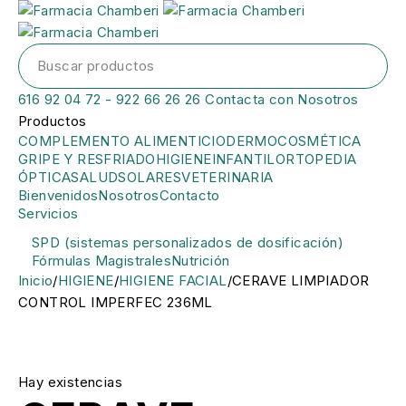
616 92 04 72 - 922 66 26 26
Contacta con Nosotros
Productos
COMPLEMENTO ALIMENTICIO
DERMOCOSMÉTICA
GRIPE Y RESFRIADO
HIGIENE
INFANTIL
ORTOPEDIA
ÓPTICA
SALUD
SOLARES
VETERINARIA
Bienvenidos
Nosotros
Contacto
Servicios
SPD (sistemas personalizados de dosificación)
Fórmulas Magistrales
Nutrición
Inicio
/
HIGIENE
/
HIGIENE FACIAL
/
CERAVE LIMPIADOR
CONTROL IMPERFEC 236ML
Hay existencias