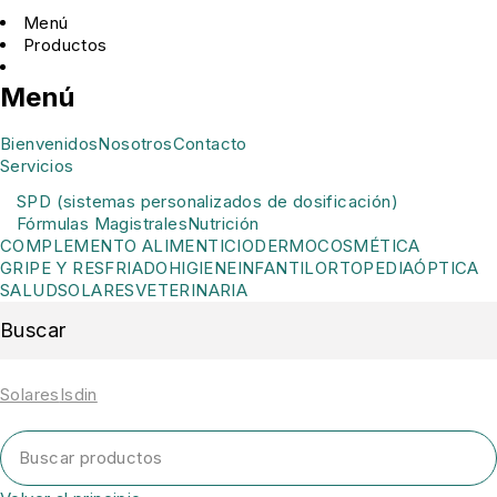
Menú
Productos
Menú
Bienvenidos
Nosotros
Contacto
Servicios
SPD (sistemas personalizados de dosificación)
Fórmulas Magistrales
Nutrición
COMPLEMENTO ALIMENTICIO
DERMOCOSMÉTICA
GRIPE Y RESFRIADO
HIGIENE
INFANTIL
ORTOPEDIA
ÓPTICA
SALUD
SOLARES
VETERINARIA
Buscar
Solares
Isdin