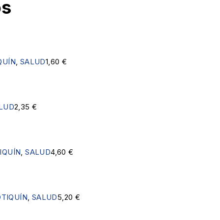
os
QUÍN
,
SALUD
1,60
€
LUD
2,35
€
IQUÍN
,
SALUD
4,60
€
TIQUÍN
,
SALUD
5,20
€