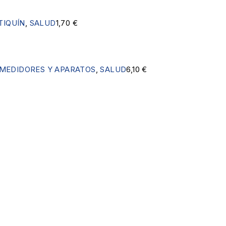
TIQUÍN
,
SALUD
1,70
€
MEDIDORES Y APARATOS
,
SALUD
6,10
€