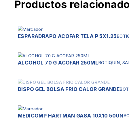
Productos relacionad
ESPARADRAPO ACOFAR TELA P 5X1.25
BOTI
ALCOHOL 70 G ACOFAR 250ML
BOTIQUÍN
,
SA
DISPO GEL BOLSA FRIO CALOR GRANDE
Sin existencias
BOT
MEDICOMP HARTMAN GASA 10X10 50UN
BO