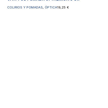
COLIRIOS Y POMADAS
,
ÓPTICA
19,25
€
Servicios
Enlances
SPD
Principales
Formulas
Bienvenidos
Magistrales
Nosotros
Nutricion
Contacto