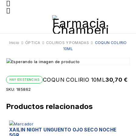
Inicio
ÓPTICA
COLIRIOS Y POMADAS
COQUN COLIRIO
10ML
COQUN COLIRIO 10ML
30,70
€
HAY EXISTENCIAS
SKU:
185862
Productos relacionados
XAILIN NIGHT UNGUENTO OJO SECO NOCHE
5GR