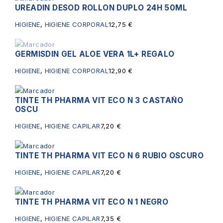
UREADIN DESOD ROLLON DUPLO 24H 50ML
HIGIENE
,
HIGIENE CORPORAL
12,75
€
GERMISDIN GEL ALOE VERA 1L+ REGALO
Sin existencias
HIGIENE
,
HIGIENE CORPORAL
12,90
€
TINTE TH PHARMA VIT ECO N 3 CASTAÑO
OSCU
HIGIENE
,
HIGIENE CAPILAR
7,20
€
TINTE TH PHARMA VIT ECO N 6 RUBIO OSCURO
HIGIENE
,
HIGIENE CAPILAR
7,20
€
TINTE TH PHARMA VIT ECO N 1 NEGRO
HIGIENE
,
HIGIENE CAPILAR
7,35
€