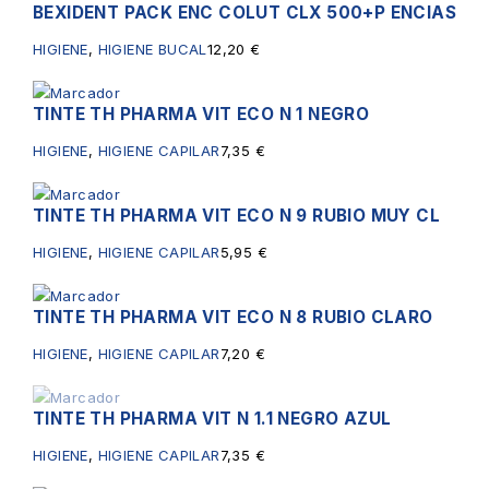
BEXIDENT PACK ENC COLUT CLX 500+P ENCIAS
HIGIENE
,
HIGIENE BUCAL
12,20
€
TINTE TH PHARMA VIT ECO N 1 NEGRO
HIGIENE
,
HIGIENE CAPILAR
7,35
€
TINTE TH PHARMA VIT ECO N 9 RUBIO MUY CL
HIGIENE
,
HIGIENE CAPILAR
5,95
€
TINTE TH PHARMA VIT ECO N 8 RUBIO CLARO
HIGIENE
,
HIGIENE CAPILAR
7,20
€
TINTE TH PHARMA VIT N 1.1 NEGRO AZUL
Sin existencias
HIGIENE
,
HIGIENE CAPILAR
7,35
€