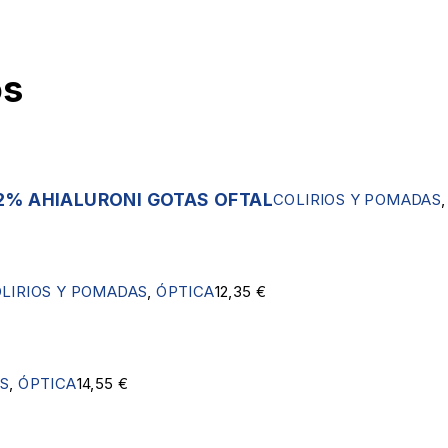
os
2% AHIALURONI GOTAS OFTAL
COLIRIOS Y POMADAS
LIRIOS Y POMADAS
,
ÓPTICA
12,35
€
AS
,
ÓPTICA
14,55
€