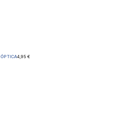
,
ÓPTICA
4,95
€