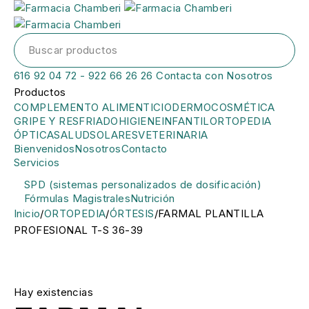
616 92 04 72 - 922 66 26 26
Contacta con Nosotros
Productos
COMPLEMENTO ALIMENTICIO
DERMOCOSMÉTICA
GRIPE Y RESFRIADO
HIGIENE
INFANTIL
ORTOPEDIA
ÓPTICA
SALUD
SOLARES
VETERINARIA
Bienvenidos
Nosotros
Contacto
Servicios
SPD (sistemas personalizados de dosificación)
Fórmulas Magistrales
Nutrición
Inicio
/
ORTOPEDIA
/
ÓRTESIS
/
FARMAL PLANTILLA
PROFESIONAL T-S 36-39
Hay existencias