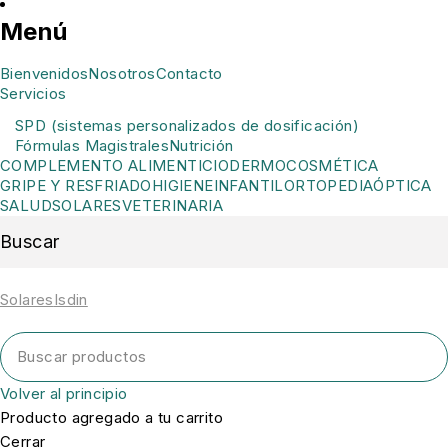
Menú
Bienvenidos
Nosotros
Contacto
Servicios
SPD (sistemas personalizados de dosificación)
Fórmulas Magistrales
Nutrición
COMPLEMENTO ALIMENTICIO
DERMOCOSMÉTICA
GRIPE Y RESFRIADO
HIGIENE
INFANTIL
ORTOPEDIA
ÓPTICA
SALUD
SOLARES
VETERINARIA
Buscar
Solares
Isdin
Volver al principio
Producto agregado a tu carrito
Cerrar