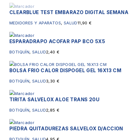
CLEARBLUE TEST EMBARAZO DIGITAL SEMANA
Sin existencias
MEDIDORES Y APARATOS
,
SALUD
11,90
€
ESPARADRAPO ACOFAR PAP BCO 5X5
BOTIQUÍN
,
SALUD
2,40
€
BOLSA FRIO CALOR DISPOGEL GEL 16X13 CM
BOTIQUÍN
,
SALUD
3,30
€
TIRITA SALVELOX ALOE TRANS 20U
BOTIQUÍN
,
SALUD
2,85
€
PIEDRA QUITADUREZAS SALVELOX D/ACCION
BOTIQUÍN
,
SALUD
4,95
€