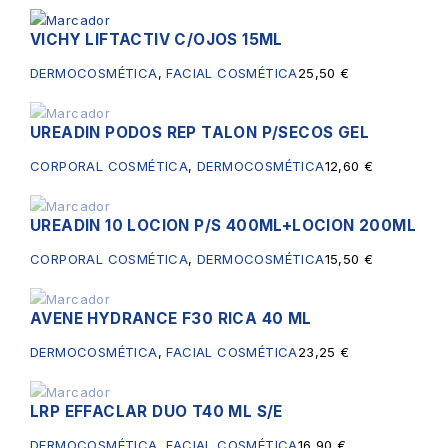
VICHY LIFTACTIV C/OJOS 15ML
DERMOCOSMÉTICA
,
FACIAL COSMÉTICA
25,50
€
UREADIN PODOS REP TALON P/SECOS GEL
Sin existencias
CORPORAL COSMÉTICA
,
DERMOCOSMÉTICA
12,60
€
UREADIN 10 LOCION P/S 400ML+LOCION 200ML
Sin existencias
CORPORAL COSMÉTICA
,
DERMOCOSMÉTICA
15,50
€
AVENE HYDRANCE F30 RICA 40 ML
Sin existencias
DERMOCOSMÉTICA
,
FACIAL COSMÉTICA
23,25
€
LRP EFFACLAR DUO T40 ML S/E
Sin existencias
DERMOCOSMÉTICA
,
FACIAL COSMÉTICA
16,90
€