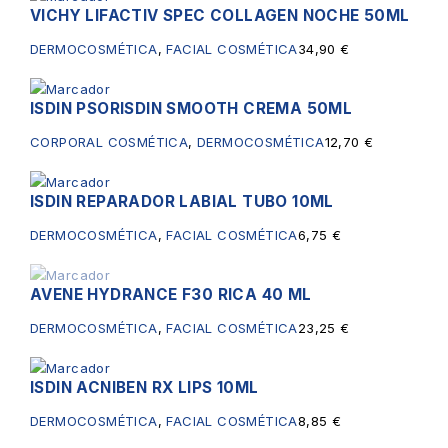
VICHY LIFACTIV SPEC COLLAGEN NOCHE 50ML
DERMOCOSMÉTICA
,
FACIAL COSMÉTICA
34,90
€
ISDIN PSORISDIN SMOOTH CREMA 50ML
CORPORAL COSMÉTICA
,
DERMOCOSMÉTICA
12,70
€
ISDIN REPARADOR LABIAL TUBO 10ML
DERMOCOSMÉTICA
,
FACIAL COSMÉTICA
6,75
€
AVENE HYDRANCE F30 RICA 40 ML
Sin existencias
DERMOCOSMÉTICA
,
FACIAL COSMÉTICA
23,25
€
ISDIN ACNIBEN RX LIPS 10ML
DERMOCOSMÉTICA
,
FACIAL COSMÉTICA
8,85
€