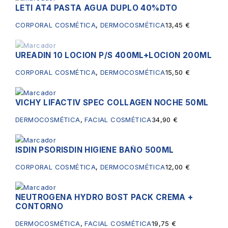
LETI AT4 PASTA AGUA DUPLO 40%DTO
CORPORAL COSMÉTICA
,
DERMOCOSMÉTICA
13,45
€
UREADIN 10 LOCION P/S 400ML+LOCION 200ML
Sin existencias
CORPORAL COSMÉTICA
,
DERMOCOSMÉTICA
15,50
€
VICHY LIFACTIV SPEC COLLAGEN NOCHE 50ML
DERMOCOSMÉTICA
,
FACIAL COSMÉTICA
34,90
€
ISDIN PSORISDIN HIGIENE BAÑO 500ML
CORPORAL COSMÉTICA
,
DERMOCOSMÉTICA
12,00
€
NEUTROGENA HYDRO BOST PACK CREMA +
CONTORNO
DERMOCOSMÉTICA
,
FACIAL COSMÉTICA
19,75
€