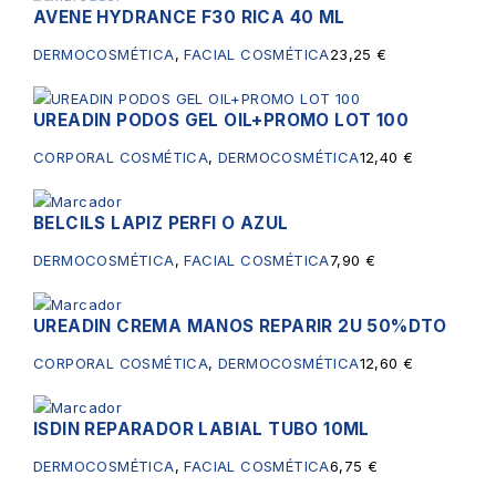
AVENE HYDRANCE F30 RICA 40 ML
Sin existencias
DERMOCOSMÉTICA
,
FACIAL COSMÉTICA
23,25
€
UREADIN PODOS GEL OIL+PROMO LOT 100
CORPORAL COSMÉTICA
,
DERMOCOSMÉTICA
12,40
€
BELCILS LAPIZ PERFI O AZUL
DERMOCOSMÉTICA
,
FACIAL COSMÉTICA
7,90
€
UREADIN CREMA MANOS REPARIR 2U 50%DTO
CORPORAL COSMÉTICA
,
DERMOCOSMÉTICA
12,60
€
ISDIN REPARADOR LABIAL TUBO 10ML
DERMOCOSMÉTICA
,
FACIAL COSMÉTICA
6,75
€