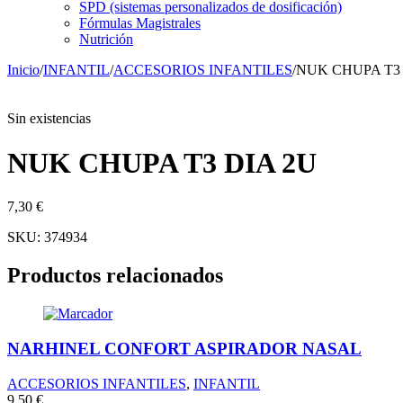
SPD (sistemas personalizados de dosificación)
Fórmulas Magistrales
Nutrición
Inicio
/
INFANTIL
/
ACCESORIOS INFANTILES
/
NUK CHUPA T3 
Sin existencias
Sin existencias
NUK CHUPA T3 DIA 2U
7,30
€
SKU:
374934
Productos relacionados
NARHINEL CONFORT ASPIRADOR NASAL
ACCESORIOS INFANTILES
,
INFANTIL
9,50
€