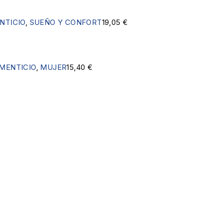
NTICIO
,
SUEÑO Y CONFORT
19,05
€
MENTICIO
,
MUJER
15,40
€