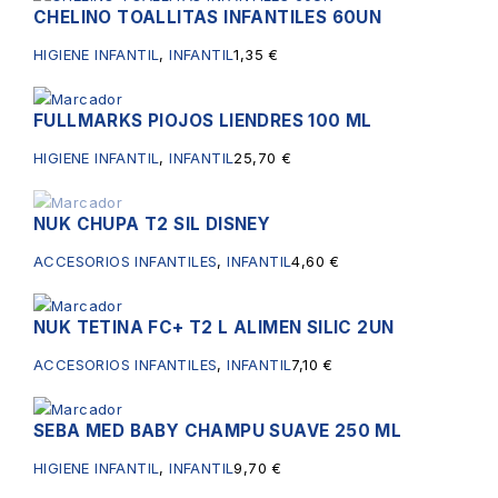
CHELINO TOALLITAS INFANTILES 60UN
HIGIENE INFANTIL
,
INFANTIL
1,35
€
FULLMARKS PIOJOS LIENDRES 100 ML
HIGIENE INFANTIL
,
INFANTIL
25,70
€
NUK CHUPA T2 SIL DISNEY
Sin existencias
ACCESORIOS INFANTILES
,
INFANTIL
4,60
€
NUK TETINA FC+ T2 L ALIMEN SILIC 2UN
ACCESORIOS INFANTILES
,
INFANTIL
7,10
€
SEBA MED BABY CHAMPU SUAVE 250 ML
HIGIENE INFANTIL
,
INFANTIL
9,70
€