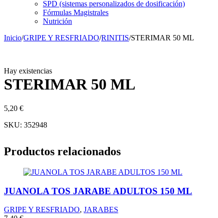
SPD (sistemas personalizados de dosificación)
Fórmulas Magistrales
Nutrición
Inicio
/
GRIPE Y RESFRIADO
/
RINITIS
/
STERIMAR 50 ML
Hay existencias
STERIMAR 50 ML
5,20
€
SKU:
352948
Productos relacionados
JUANOLA TOS JARABE ADULTOS 150 ML
GRIPE Y RESFRIADO
,
JARABES