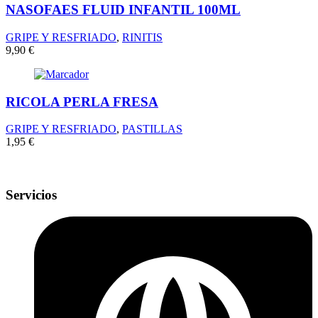
NASOFAES FLUID INFANTIL 100ML
GRIPE Y RESFRIADO
,
RINITIS
9,90
€
RICOLA PERLA FRESA
GRIPE Y RESFRIADO
,
PASTILLAS
1,95
€
Servicios