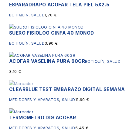
ESPARADRAPO ACOFAR TELA PIEL 5X2.5
BOTIQUÍN
,
SALUD
1,70
€
SUERO FISIOLOG CINFA 40 MONOD
BOTIQUÍN
,
SALUD
3,90
€
ACOFAR VASELINA PURA 60GR
BOTIQUÍN
,
SALUD
3,10
€
CLEARBLUE TEST EMBARAZO DIGITAL SEMANA
Sin existencias
MEDIDORES Y APARATOS
,
SALUD
11,90
€
TERMOMETRO DIG ACOFAR
MEDIDORES Y APARATOS
,
SALUD
5,45
€