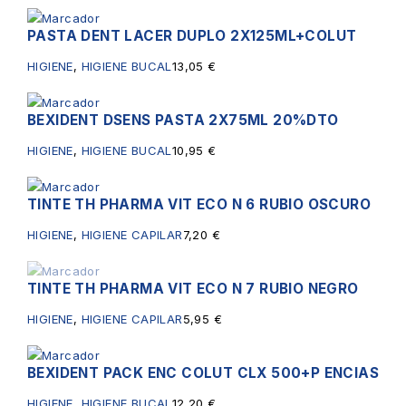
PASTA DENT LACER DUPLO 2X125ML+COLUT
HIGIENE
,
HIGIENE BUCAL
13,05
€
BEXIDENT DSENS PASTA 2X75ML 20%DTO
HIGIENE
,
HIGIENE BUCAL
10,95
€
TINTE TH PHARMA VIT ECO N 6 RUBIO OSCURO
HIGIENE
,
HIGIENE CAPILAR
7,20
€
TINTE TH PHARMA VIT ECO N 7 RUBIO NEGRO
Sin existencias
HIGIENE
,
HIGIENE CAPILAR
5,95
€
BEXIDENT PACK ENC COLUT CLX 500+P ENCIAS
HIGIENE
,
HIGIENE BUCAL
12,20
€