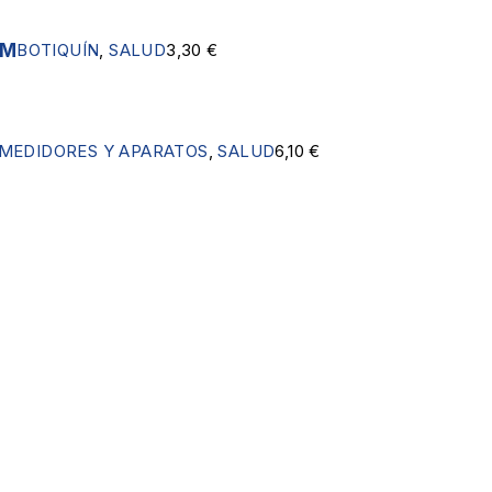
CM
BOTIQUÍN
,
SALUD
3,30
€
MEDIDORES Y APARATOS
,
SALUD
6,10
€