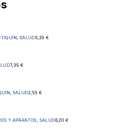
os
TIQUÍN
,
SALUD
5,20
€
ALUD
7,35
€
QUÍN
,
SALUD
2,55
€
ES Y APARATOS
,
SALUD
6,20
€