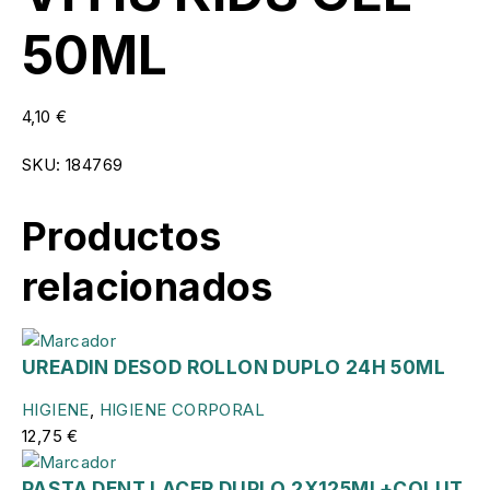
50ML
4,10
€
SKU:
184769
Productos
relacionados
UREADIN DESOD ROLLON DUPLO 24H 50ML
HIGIENE
,
HIGIENE CORPORAL
12,75
€
PASTA DENT LACER DUPLO 2X125ML+COLUT