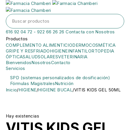
616 92 04 72 - 922 66 26 26
Contacta con Nosotros
Productos
COMPLEMENTO ALIMENTICIO
DERMOCOSMÉTICA
GRIPE Y RESFRIADO
HIGIENE
INFANTIL
ORTOPEDIA
ÓPTICA
SALUD
SOLARES
VETERINARIA
Bienvenidos
Nosotros
Contacto
Servicios
SPD (sistemas personalizados de dosificación)
Fórmulas Magistrales
Nutrición
Inicio
/
HIGIENE
/
HIGIENE BUCAL
/
VITIS KIDS GEL 50ML
Hay existencias
VITIS KIDS GEL