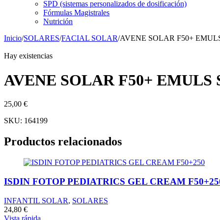
SPD (sistemas personalizados de dosificación)
Fórmulas Magistrales
Nutrición
Inicio
/
SOLARES
/
FACIAL SOLAR
/
AVENE SOLAR F50+ EMULS
Hay existencias
AVENE SOLAR F50+ EMULS S
25,00
€
SKU:
164199
Productos relacionados
ISDIN FOTOP PEDIATRICS GEL CREAM F50+25
INFANTIL SOLAR
,
SOLARES
24,80
€
Vista rápida