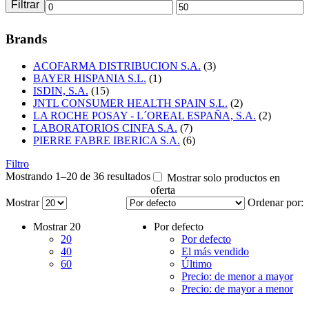
Filtrar
Precio
Precio
mínimo
máximo
Brands
ACOFARMA DISTRIBUCION S.A.
(3)
BAYER HISPANIA S.L.
(1)
ISDIN, S.A.
(15)
JNTL CONSUMER HEALTH SPAIN S.L.
(2)
LA ROCHE POSAY - L´OREAL ESPAÑA, S.A.
(2)
LABORATORIOS CINFA S.A.
(7)
PIERRE FABRE IBERICA S.A.
(6)
Filtro
Mostrando 1–20 de 36 resultados
Mostrar solo productos en
oferta
Mostrar
Ordenar por:
Mostrar
20
Por defecto
20
Por defecto
40
El más vendido
60
Último
Precio: de menor a mayor
Precio: de mayor a menor