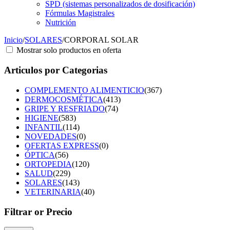
SPD (sistemas personalizados de dosificación)
Fórmulas Magistrales
Nutrición
Inicio
/
SOLARES
/
CORPORAL SOLAR
Mostrar solo productos en oferta
Articulos por Categorias
COMPLEMENTO ALIMENTICIO
(367)
DERMOCOSMÉTICA
(413)
GRIPE Y RESFRIADO
(74)
HIGIENE
(583)
INFANTIL
(114)
NOVEDADES
(0)
OFERTAS EXPRESS
(0)
ÓPTICA
(56)
ORTOPEDIA
(120)
SALUD
(229)
SOLARES
(143)
VETERINARIA
(40)
Filtrar or Precio