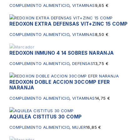
COMPLEMENTO ALIMENTICIO
,
VITAMINAS
9,65
€
REDOXON EXTRA DEFENSAS VIT+ZINC 15 COMP
COMPLEMENTO ALIMENTICIO
,
VITAMINAS
8,50
€
REDOXON INMUNO 4 14 SOBRES NARANJA
Sin existencias
COMPLEMENTO ALIMENTICIO
,
DEFENSAS
13,75
€
REDOXON DOBLE ACCION 30COMP EFER
NARANJA
COMPLEMENTO ALIMENTICIO
,
VITAMINAS
14,75
€
AQUILEA CISTITUS 30 COMP
COMPLEMENTO ALIMENTICIO
,
MUJER
16,85
€