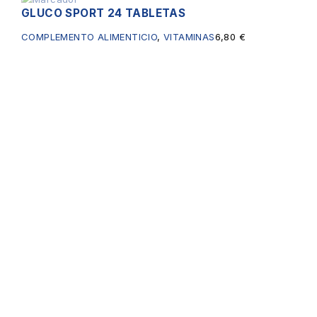
GLUCO SPORT 24 TABLETAS
Sin existencias
COMPLEMENTO ALIMENTICIO
,
VITAMINAS
6,80
€
Servicios