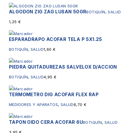
ALGODON ZIG ZAG LUSAN 50GR
BOTIQUÍN
,
SALUD
1,25
€
ESPARADRAPO ACOFAR TELA P 5X1.25
BOTIQUÍN
,
SALUD
1,60
€
PIEDRA QUITADUREZAS SALVELOX D/ACCION
BOTIQUÍN
,
SALUD
4,95
€
TERMOMETRO DIG ACOFAR FLEX RAP
MEDIDORES Y APARATOS
,
SALUD
6,70
€
TAPON OIDO CERA ACOFAR 6U
BOTIQUÍN
,
SALUD
3,95
€