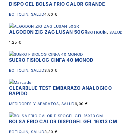
DISPO GEL BOLSA FRIO CALOR GRANDE
Sin existencias
BOTIQUÍN
,
SALUD
4,60
€
ALGODON ZIG ZAG LUSAN 50GR
BOTIQUÍN
,
SALUD
1,25
€
SUERO FISIOLOG CINFA 40 MONOD
BOTIQUÍN
,
SALUD
3,90
€
CLEARBLUE TEST EMBARAZO ANALOGICO
RAPIDO
MEDIDORES Y APARATOS
,
SALUD
6,00
€
BOLSA FRIO CALOR DISPOGEL GEL 16X13 CM
BOTIQUÍN
,
SALUD
3,30
€