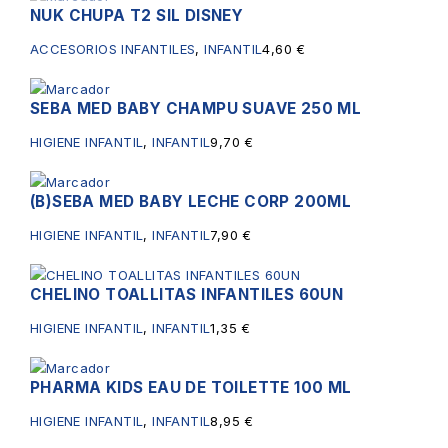
NUK CHUPA T2 SIL DISNEY
Sin existencias
ACCESORIOS INFANTILES
,
INFANTIL
4,60
€
SEBA MED BABY CHAMPU SUAVE 250 ML
HIGIENE INFANTIL
,
INFANTIL
9,70
€
(B)SEBA MED BABY LECHE CORP 200ML
HIGIENE INFANTIL
,
INFANTIL
7,90
€
CHELINO TOALLITAS INFANTILES 60UN
HIGIENE INFANTIL
,
INFANTIL
1,35
€
PHARMA KIDS EAU DE TOILETTE 100 ML
HIGIENE INFANTIL
,
INFANTIL
8,95
€