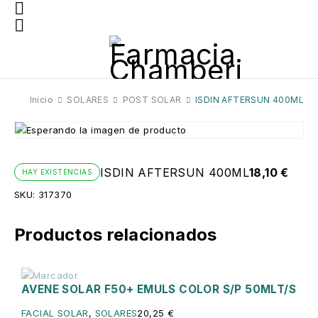
Inicio
SOLARES
POST SOLAR
ISDIN AFTERSUN 400ML
ISDIN AFTERSUN 400ML
18,10
€
HAY EXISTENCIAS
SKU:
317370
Productos relacionados
AVENE SOLAR F50+ EMULS COLOR S/P 50MLT/S
Sin existencias
FACIAL SOLAR
,
SOLARES
20,25
€