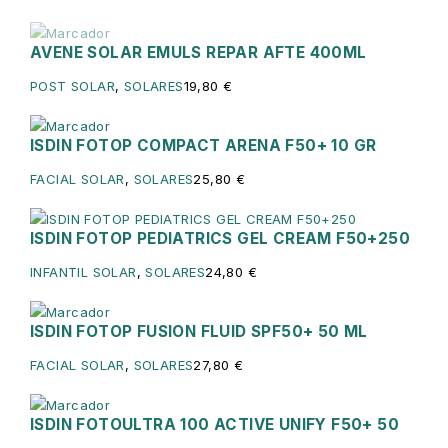
AVENE SOLAR EMULS REPAR AFTE 400ML
Sin existencias
POST SOLAR
,
SOLARES
19,80
€
ISDIN FOTOP COMPACT ARENA F50+ 10 GR
FACIAL SOLAR
,
SOLARES
25,80
€
ISDIN FOTOP PEDIATRICS GEL CREAM F50+250
INFANTIL SOLAR
,
SOLARES
24,80
€
ISDIN FOTOP FUSION FLUID SPF50+ 50 ML
FACIAL SOLAR
,
SOLARES
27,80
€
ISDIN FOTOULTRA 100 ACTIVE UNIFY F50+ 50