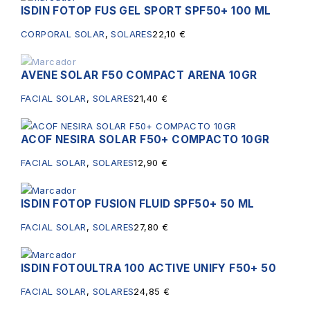
ISDIN FOTOP FUS GEL SPORT SPF50+ 100 ML
CORPORAL SOLAR
,
SOLARES
22,10
€
AVENE SOLAR F50 COMPACT ARENA 10GR
Sin existencias
FACIAL SOLAR
,
SOLARES
21,40
€
ACOF NESIRA SOLAR F50+ COMPACTO 10GR
FACIAL SOLAR
,
SOLARES
12,90
€
ISDIN FOTOP FUSION FLUID SPF50+ 50 ML
FACIAL SOLAR
,
SOLARES
27,80
€
ISDIN FOTOULTRA 100 ACTIVE UNIFY F50+ 50
FACIAL SOLAR
,
SOLARES
24,85
€