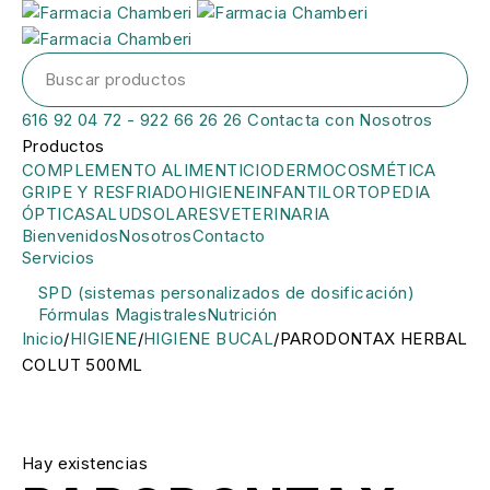
616 92 04 72 - 922 66 26 26
Contacta con Nosotros
Productos
COMPLEMENTO ALIMENTICIO
DERMOCOSMÉTICA
GRIPE Y RESFRIADO
HIGIENE
INFANTIL
ORTOPEDIA
ÓPTICA
SALUD
SOLARES
VETERINARIA
Bienvenidos
Nosotros
Contacto
Servicios
SPD (sistemas personalizados de dosificación)
Fórmulas Magistrales
Nutrición
Inicio
/
HIGIENE
/
HIGIENE BUCAL
/
PARODONTAX HERBAL
COLUT 500ML
Hay existencias