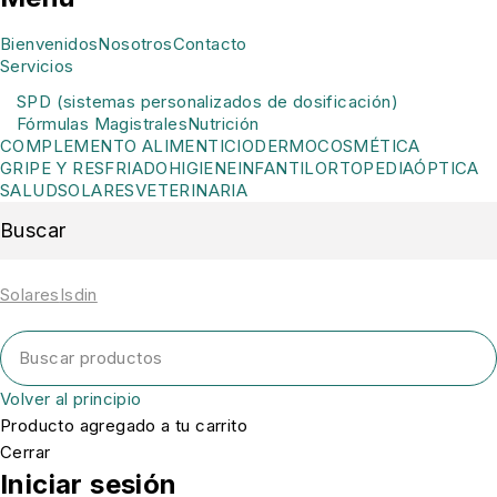
Bienvenidos
Nosotros
Contacto
Servicios
SPD (sistemas personalizados de dosificación)
Fórmulas Magistrales
Nutrición
COMPLEMENTO ALIMENTICIO
DERMOCOSMÉTICA
GRIPE Y RESFRIADO
HIGIENE
INFANTIL
ORTOPEDIA
ÓPTICA
SALUD
SOLARES
VETERINARIA
Buscar
Solares
Isdin
Volver al principio
Producto agregado a tu carrito
Cerrar
Iniciar sesión