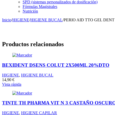
SPD (sistemas personalizados de dosificación)
Fórmulas Magistrales
Nutrición
Inicio
/
HIGIENE
/
HIGIENE BUCAL
/
PERIO AID TTO GEL DENT
Productos relacionados
BEXIDENT DSENS COLUT 2X500ML 20%DTO
HIGIENE
,
HIGIENE BUCAL
14,90
€
Vista rápida
TINTE TH PHARMA VIT N 3 CASTAÑO OSCUR
HIGIENE
,
HIGIENE CAPILAR