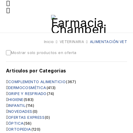
Inicio
VETERINARIA
ALIMENTACIÓN VET
Mostrar solo productos en oferta
Articulos por Categorias
COMPLEMENTO ALIMENTICIO
(367)
DERMOCOSMÉTICA
(413)
GRIPE Y RESFRIADO
(74)
HIGIENE
(583)
INFANTIL
(114)
NOVEDADES
(0)
OFERTAS EXPRESS
(0)
ÓPTICA
(56)
ORTOPEDIA
(120)