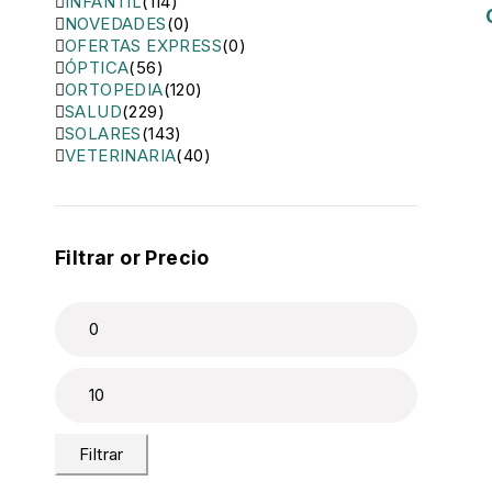
INFANTIL
(114)
NOVEDADES
(0)
OFERTAS EXPRESS
(0)
ÓPTICA
(56)
ORTOPEDIA
(120)
SALUD
(229)
SOLARES
(143)
VETERINARIA
(40)
Filtrar or Precio
Filtrar