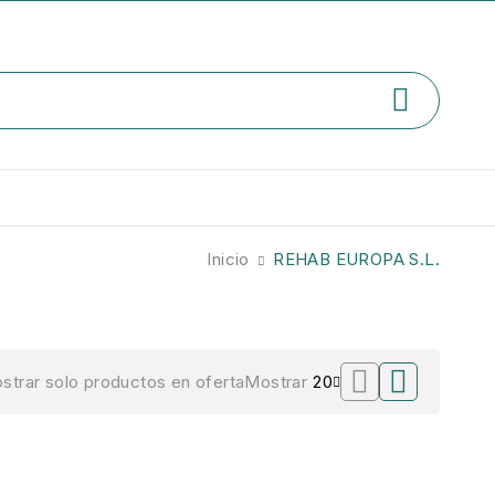
Inicio
REHAB EUROPA S.L.
strar solo productos en oferta
Mostrar
20