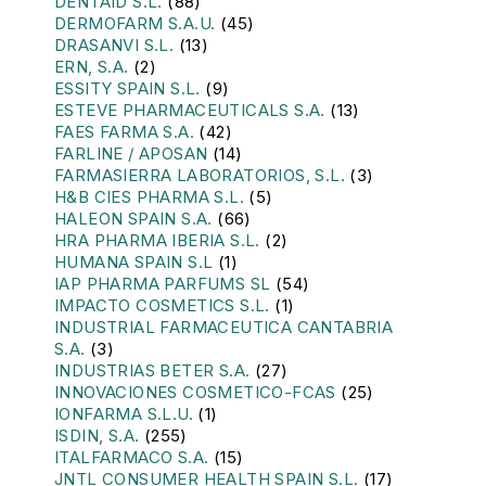
DENTAID S.L.
(88)
DERMOFARM S.A.U.
(45)
DRASANVI S.L.
(13)
ERN, S.A.
(2)
ESSITY SPAIN S.L.
(9)
ESTEVE PHARMACEUTICALS S.A.
(13)
FAES FARMA S.A.
(42)
FARLINE / APOSAN
(14)
FARMASIERRA LABORATORIOS, S.L.
(3)
H&B CIES PHARMA S.L.
(5)
HALEON SPAIN S.A.
(66)
HRA PHARMA IBERIA S.L.
(2)
HUMANA SPAIN S.L
(1)
IAP PHARMA PARFUMS SL
(54)
IMPACTO COSMETICS S.L.
(1)
INDUSTRIAL FARMACEUTICA CANTABRIA
S.A.
(3)
INDUSTRIAS BETER S.A.
(27)
INNOVACIONES COSMETICO-FCAS
(25)
IONFARMA S.L.U.
(1)
ISDIN, S.A.
(255)
ITALFARMACO S.A.
(15)
JNTL CONSUMER HEALTH SPAIN S.L.
(17)