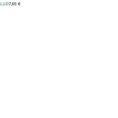
ALUD
7,65
€