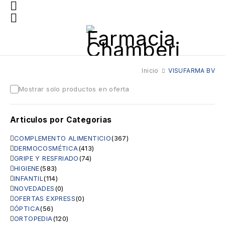
Inicio
VISUFARMA BV
Mostrar solo productos en oferta
Articulos por Categorias
COMPLEMENTO ALIMENTICIO
(367)
DERMOCOSMÉTICA
(413)
GRIPE Y RESFRIADO
(74)
HIGIENE
(583)
INFANTIL
(114)
NOVEDADES
(0)
OFERTAS EXPRESS
(0)
ÓPTICA
(56)
ORTOPEDIA
(120)