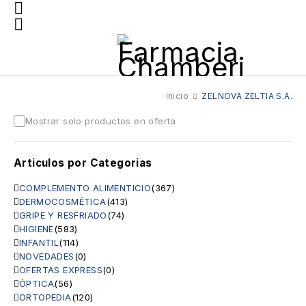
Inicio
ZELNOVA ZELTIA S.A.
Mostrar solo productos en oferta
Articulos por Categorias
COMPLEMENTO ALIMENTICIO
(367)
DERMOCOSMÉTICA
(413)
GRIPE Y RESFRIADO
(74)
HIGIENE
(583)
INFANTIL
(114)
NOVEDADES
(0)
OFERTAS EXPRESS
(0)
ÓPTICA
(56)
ORTOPEDIA
(120)