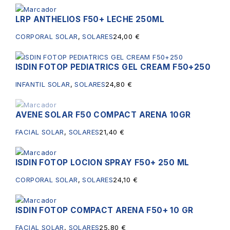
LRP ANTHELIOS F50+ LECHE 250ML
CORPORAL SOLAR
,
SOLARES
24,00
€
ISDIN FOTOP PEDIATRICS GEL CREAM F50+250
INFANTIL SOLAR
,
SOLARES
24,80
€
AVENE SOLAR F50 COMPACT ARENA 10GR
Sin existencias
FACIAL SOLAR
,
SOLARES
21,40
€
ISDIN FOTOP LOCION SPRAY F50+ 250 ML
CORPORAL SOLAR
,
SOLARES
24,10
€
ISDIN FOTOP COMPACT ARENA F50+ 10 GR
FACIAL SOLAR
,
SOLARES
25,80
€